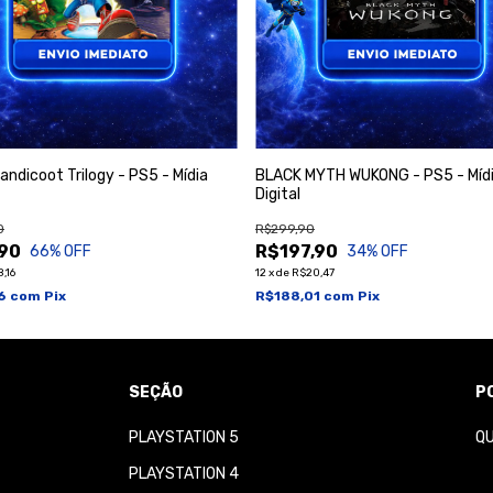
andicoot Trilogy - PS5 - Mídia
BLACK MYTH WUKONG - PS5 - Míd
Digital
0
R$299,90
90
R$197,90
66
% OFF
34
% OFF
,16
12
x
de
R$20,47
96
com
Pix
R$188,01
com
Pix
SEÇÃO
P
PLAYSTATION 5
Q
PLAYSTATION 4