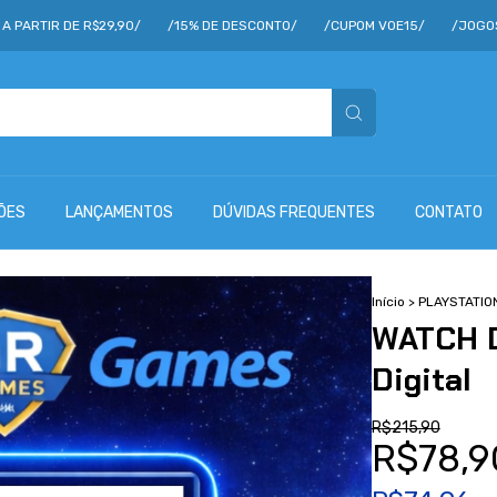
E R$29,90/
/15% DE DESCONTO/
/CUPOM VOE15/
/JOGOS A PARTIR 
ÕES
LANÇAMENTOS
DÚVIDAS FREQUENTES
CONTATO
Início
>
PLAYSTATIO
WATCH D
Digital
R$215,90
R$78,9