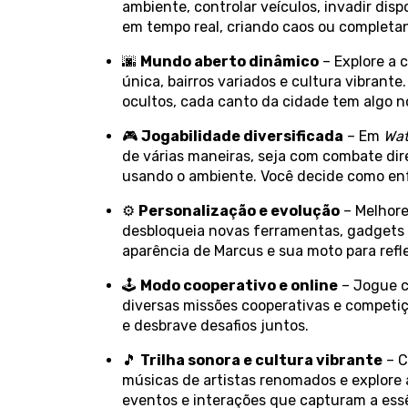
ambiente, controlar veículos, invadir disp
em tempo real, criando caos ou completan
🌆
Mundo aberto dinâmico
– Explore a 
única, bairros variados e cultura vibrant
ocultos, cada canto da cidade tem algo n
🎮
Jogabilidade diversificada
– Em
Wat
de várias maneiras, seja com combate dire
usando o ambiente. Você decide como enf
⚙️
Personalização e evolução
– Melhore
desbloqueia novas ferramentas, gadgets 
aparência de Marcus e sua moto para reflet
🕹️
Modo cooperativo e online
– Jogue c
diversas missões cooperativas e competi
e desbrave desafios juntos.
🎵
Trilha sonora e cultura vibrante
– C
músicas de artistas renomados e explore 
eventos e interações que capturam a ess