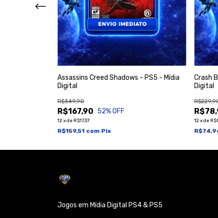
are - PS5 -
Assassins Creed Shadows - PS5 - Mídia
Crash B
Digital
Digital
R$349,90
R$229,9
R$167,90
R$78,
52
% OFF
12
x
de
R$17,37
12
x
de
R$8
R$159,51
com
Pix
R$74,
Jogos em Mídia Digital PS4 & PS5