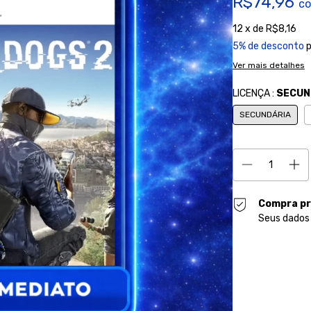
R$74,96
c
12
x de
R$8,16
5% de desconto
p
Ver mais detalhes
LICENÇA :
SECUN
SECUNDÁRIA
Compra pr
Seus dados