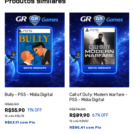
Produtos similares
Bully - PS5 - Mídia Digital
Call of Duty: Modern Warfare -
PS5 - Mídia Digital
R$62,50
R$274,00
R$55,90
11
% OFF
R$89,90
67
% OFF
12
x
de
R$5,78
12
x
de
R$9,30
R$53,11
com
Pix
R$85,41
com
Pix