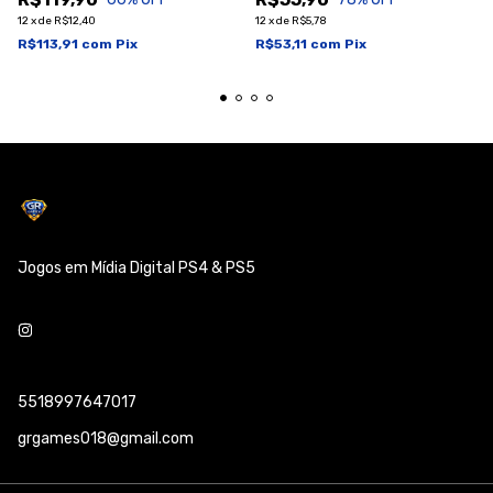
12
x
de
R$12,40
12
x
de
R$5,78
R$113,91
com
Pix
R$53,11
com
Pix
Jogos em Mídia Digital PS4 & PS5
5518997647017
grgames018@gmail.com