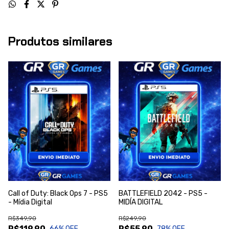
Produtos similares
Call of Duty: Black Ops 7 - PS5
BATTLEFIELD 2042 - PS5 -
- Mídia Digital
MIDÍA DIGITAL
R$349,90
R$249,90
R$119,90
R$55,90
66
% OFF
78
% OFF