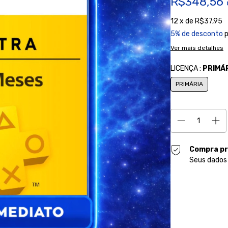
R$348,56
12
x de
R$37,95
5% de desconto
p
Ver mais detalhes
LICENÇA :
PRIMÁ
PRIMÁRIA
Compra pr
Seus dados