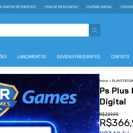
E R$29,90/
/15% DE DESCONTO/
/CUPOM VOE15/
/JOGOS A PARTIR
ÕES
LANÇAMENTOS
DÚVIDAS FREQUENTES
CONTATO
Início
>
PLAYSTATIO
Ps Plus 
Digital
R$229,90
R$366,