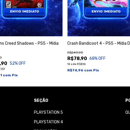
ns Creed Shadows - PS5 - Mídia
Crash Bandicoot 4 - PS5 - Mídia D
R$249,90
0
R$78,90
68
% OFF
,90
52
% OFF
12
x
de
R$8,16
7,37
R$74,96
com
Pix
51
com
Pix
SEÇÃO
P
PLAYSTATION 5
Q
PLAYSTATION 4