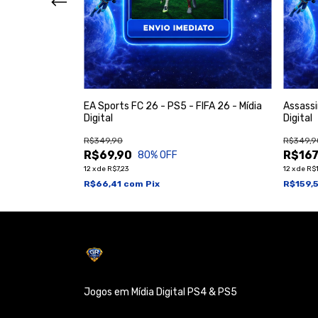
- PS5 - Mídia
EA Sports FC 26 - PS5 - FIFA 26 - Mídia
Assassi
Digital
Digital
R$349,90
R$349,9
R$69,90
R$167
80
% OFF
12
x
de
R$7,23
12
x
de
R$1
R$66,41
com
Pix
R$159,
Jogos em Mídia Digital PS4 & PS5