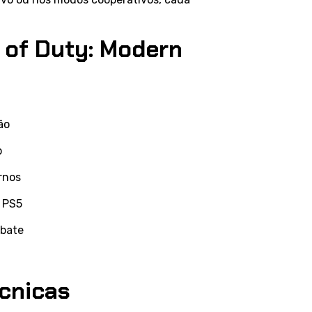
 of Duty: Modern
ão
o
rnos
a PS5
mbate
écnicas