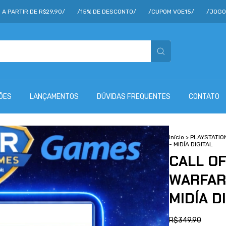
R$29,90/
/15% DE DESCONTO/
/CUPOM VOE15/
/JOGOS A PARTIR DE
ÕES
LANÇAMENTOS
DÚVIDAS FREQUENTES
CONTATO
Início
>
PLAYSTATIO
- MIDÍA DIGITAL
CALL O
WARFARE
MIDÍA D
R$349,90