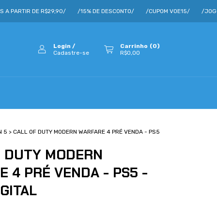
 R$29,90/
/15% DE DESCONTO/
/CUPOM VOE15/
/JOGOS A PARTIR 
Login
/
Carrinho
(
0
)
Cadastre-se
R$0,00
N 5
>
CALL OF DUTY MODERN WARFARE 4 PRÉ VENDA - PS5
F DUTY MODERN
 4 PRÉ VENDA - PS5 -
IGITAL