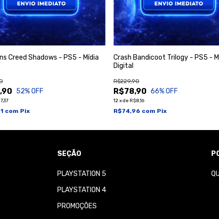
ns Creed Shadows - PS5 - Mídia
Crash Bandicoot Trilogy - PS5 - M
Digital
0
R$229,90
,90
R$78,90
52
% OFF
66
% OFF
7,37
12
x
de
R$8,16
51
com
Pix
R$74,96
com
Pix
SEÇÃO
P
PLAYSTATION 5
Q
PLAYSTATION 4
PROMOÇÕES