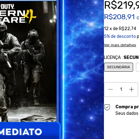
R$219,
R$208,91
12
x de
R$22,74
5% de desconto
p
Ver mais detalhes
LICENÇA :
SECUN
SECUNDÁRIA
Compra pr
Seus dados