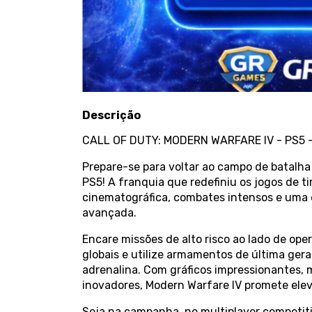
Descrição
CALL OF DUTY: MODERN WARFARE IV - PS5 
Prepare-se para voltar ao campo de batalh
PS5! A franquia que redefiniu os jogos de 
cinematográfica, combates intensos e uma e
avançada.
Encare missões de alto risco ao lado de ope
globais e utilize armamentos de última ger
adrenalina. Com gráficos impressionantes,
inovadores, Modern Warfare IV promete elev
Seja na campanha, no multiplayer competit