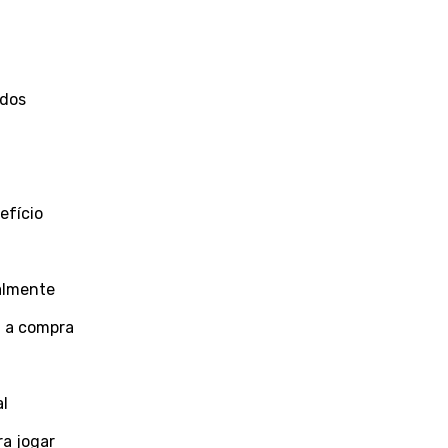
ados
efício
almente
m a compra
al
ra jogar