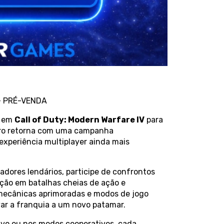
- PRÉ-VENDA
a em
Call of Duty: Modern Warfare IV
para
tiro retorna com uma campanha
xperiência multiplayer ainda mais
radores lendários, participe de confrontos
ação em batalhas cheias de ação e
 mecânicas aprimoradas e modos de jogo
ar a franquia a um novo patamar.
ivo ou nos modos cooperativos, cada