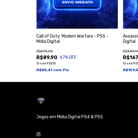
- PS5 - Mídia
Call of Duty: Modern Warfare - PS5 -
Assassi
Mídia Digital
Digital
R$274,00
R$349,9
R$89,90
R$167
67
% OFF
12
x
de
R$9,30
12
x
de
R$1
R$85,41
com
Pix
R$159,
Jogos em Mídia Digital PS4 & PS5