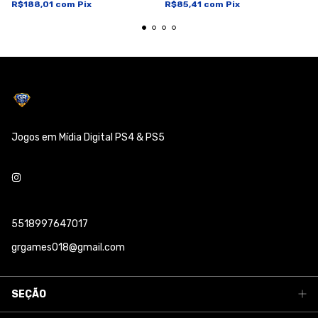
R$188,01
com
Pix
R$85,41
com
Pix
Jogos em Mídia Digital PS4 & PS5
5518997647017
grgames018@gmail.com
SEÇÃO