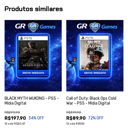
Produtos similares
BLACK MYTH WUKONG - PS5 -
Call of Duty: Black Ops Cold
Mídia Digital
War - PS5 - Mídia Digital
R$299,90
R$319,90
R$197,90
R$89,90
34
% OFF
72
% OFF
12
x
de
R$20,47
12
x
de
R$9,30