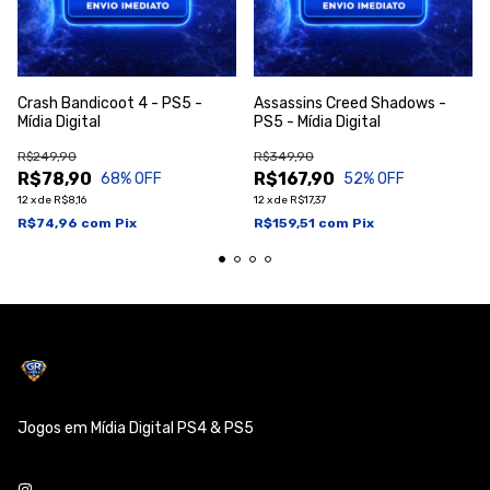
Crash Bandicoot 4 - PS5 -
Assassins Creed Shadows -
Mídia Digital
PS5 - Mídia Digital
R$249,90
R$349,90
R$78,90
R$167,90
68
% OFF
52
% OFF
12
x
de
R$8,16
12
x
de
R$17,37
R$74,96
com
Pix
R$159,51
com
Pix
Jogos em Mídia Digital PS4 & PS5